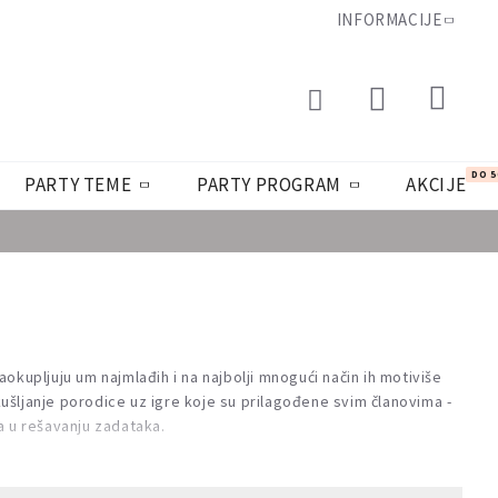
INFORMACIJE
DO 
PARTY TEME
PARTY PROGRAM
AKCIJE
okupljuju um najmlađih i na najbolji mnogući način ih motiviše
okušljanje porodice uz igre koje su prilagođene svim članovima -
ka u rešavanju zadataka.