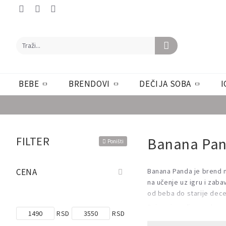
BEBE
BRENDOVI
DEČIJA SOBA
I
FILTER
Banana Pa
Poništi
CENA
Banana Panda je brend na
na učenje uz igru i zaba
od beba do starije dece
Svi proizvodi ovog brend
RSD
RSD
Banana Panda - Učenje i