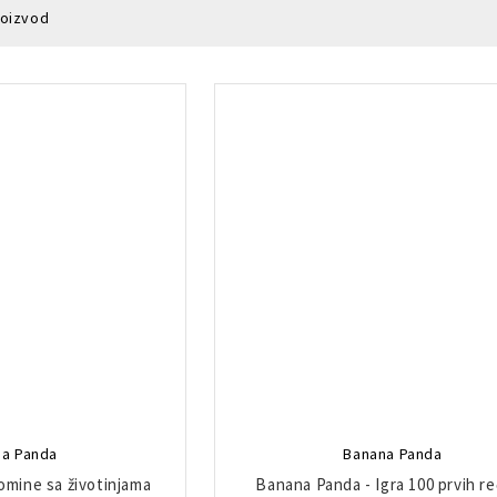
roizvod
a Panda
Banana Panda
omine sa životinjama
Banana Panda - Igra 100 prvih re