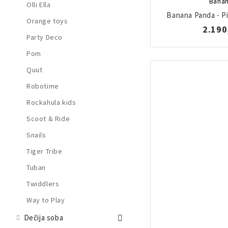
Banan
Olli Ella
Banana Panda - Piš
Orange toys
2.190
Party Deco
Pom
Quut
Robotime
Rockahula kids
Scoot & Ride
Snails
Tiger Tribe
Tuban
Twiddlers
Way to Play
Dečija soba