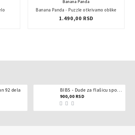
Banana Panda
elo
Banana Panda - Puzzle otkrivamo oblike
1.490,00 RSD
un 92 dela
BIBS - Dude za flašicu sporijeg, srednjeg ili brzog protoka - silikon
900,00 RSD