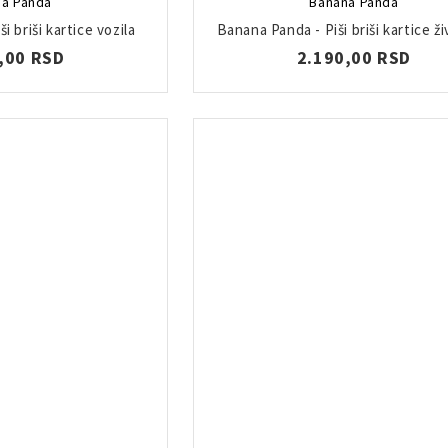
a Panda
Banana Panda
i briši kartice vozila
Banana Panda - Piši briši kartice ži
,00 RSD
2.190,00 RSD