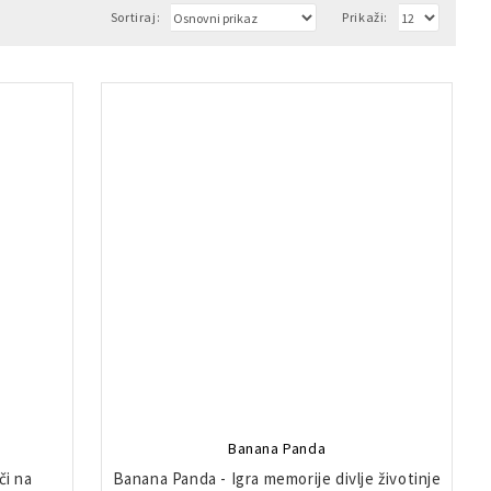
Sortiraj:
Prikaži:
Banana Panda
či na
Banana Panda - Igra memorije divlje životinje