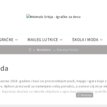
GRAČKE
MAILEG LUTKICE
ŠKOLA I MODA
Brendovi
Banana Panda
nda
stao 2018. godine i bavi se proizvodnjom puzli, knjiga i igara koje za
vu. Njihovi proizvodi su namenjeni celoj porodici, a osnovi cilj im je 
. Najstariji ukućani su takođe uključeni u ugru kao pomoćnici i podrš
a su napravljeni od netoksičnih kvalitetnih materijala.
 zabava!