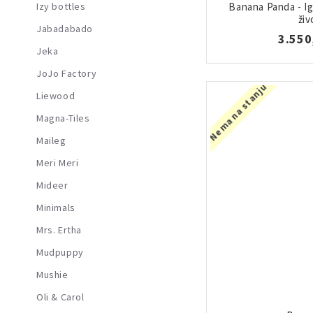
Banana Panda - I
Izy bottles
živ
Jabadabado
3.550
Jeka
JoJo Factory
Nema na stanju
Liewood
Magna-Tiles
Maileg
Meri Meri
Mideer
Minimals
Mrs. Ertha
Mudpuppy
Mushie
Oli & Carol